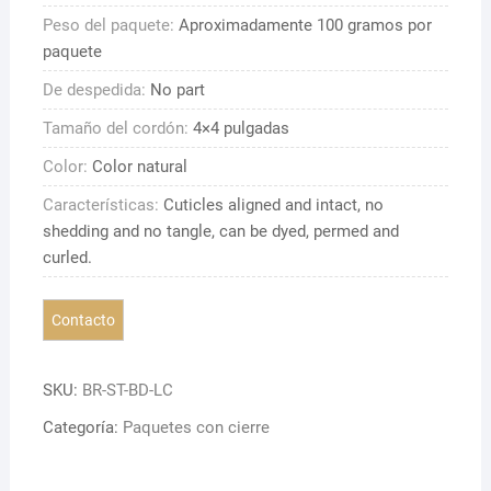
cantidad
Peso del paquete:
Aproximadamente 100 gramos por
de
paquete
cierre
De despedida:
No part
Tamaño del cordón:
4×4 pulgadas
Color:
Color natural
Características:
Cuticles aligned and intact, no
shedding and no tangle, can be dyed, permed and
curled.
SKU:
BR-ST-BD-LC
Categoría:
Paquetes con cierre