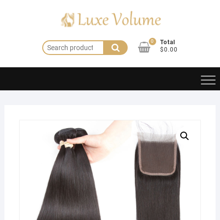
saltar
al
contenido
0
Total
Buscar:
$0.00