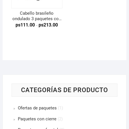
Cabello brasileño
ondulado 3 paquetes con
cierre
ps
111.00
ps
213.00
–
CATEGORÍAS DE PRODUCTO
Ofertas de paquetes
(1)
Paquetes con cierre
(2)