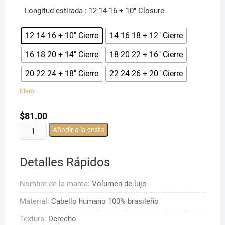
Longitud estirada
: 12 14 16 + 10" Closure
12 14 16 + 10" Cierre
14 16 18 + 12" Cierre
16 18 20 + 14" Cierre
18 20 22 + 16" Cierre
20 22 24 + 18" Cierre
22 24 26 + 20" Cierre
Claro
$
81.00
Paquetes
Añadir a la cesta
de
cabello
Detalles Rápidos
liso
brasileño
Nombre de la marca:
Volumen de lujo
de
3
Material:
Cabello humano 100% brasileño
paquetes
Textura:
Derecho
con