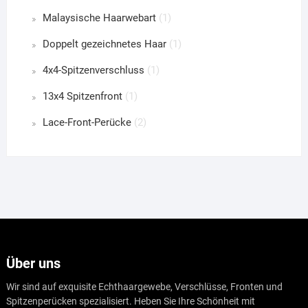
Malaysische Haarwebart
(1)
Doppelt gezeichnetes Haar
(1)
4x4-Spitzenverschluss
(1)
13x4 Spitzenfront
(1)
Lace-Front-Perücke
(2)
Über uns
Wir sind auf exquisite Echthaargewebe, Verschlüsse, Fronten und
Spitzenperücken spezialisiert. Heben Sie Ihre Schönheit mit