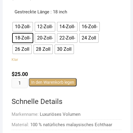
Gestreckte Länge
: 18 inch
10-Zoll-
12-Zoll-
14-Zoll-
16-Zoll-
18-Zoll-
20-Zoll-
22-Zoll-
24 Zoll
26 Zoll
28 Zoll
30 Zoll
Klar
$
25.00
Malaysische
In den Warenkorb legen
glatte
Haarbündel
Schnelle Details
Menge.
Malaysische
Markenname:
Luxuriöses Volumen
natürliche
glatte
Material:
100 % natürliches malaysisches Echthaar
Haarwebart